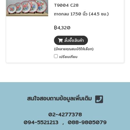
T9004 C28
ถาดกลม 17.50 นิ้ว (44.5 ซม.)
฿4,320
สั่งซื้อสินค้า
(มีหลายคุณสมบัติให้เลือก)
เปรียบเทียบ
สนใจสอบถามข้อมูลเพิ่มเติม
02-4277378
094-5521213 , 088-9805079